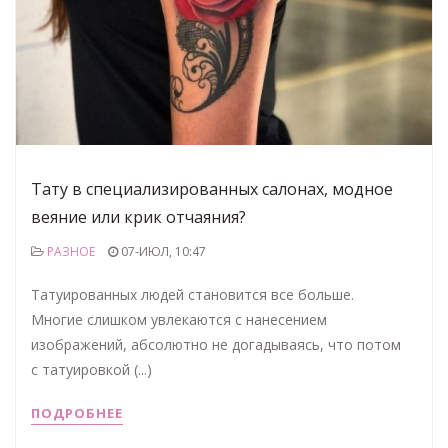
Тату в специализированных салонах, модное
веяние или крик отчаяния?
РАЗНОЕ
07-ИЮЛ, 10:47
Татуированных людей становится все больше.
Многие слишком увлекаются с нанесением
изображений, абсолютно не догадываясь, что потом
с татуировкой (...)
ПОДРОБНЕЕ