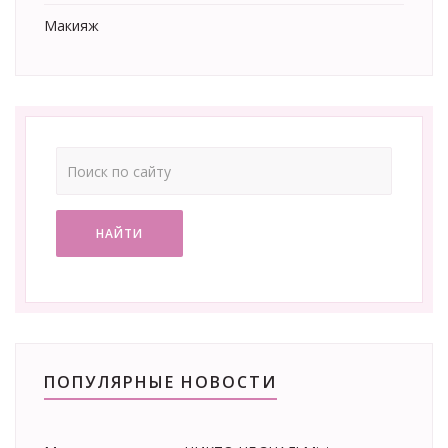
Макияж
НАЙТИ
ПОПУЛЯРНЫЕ НОВОСТИ