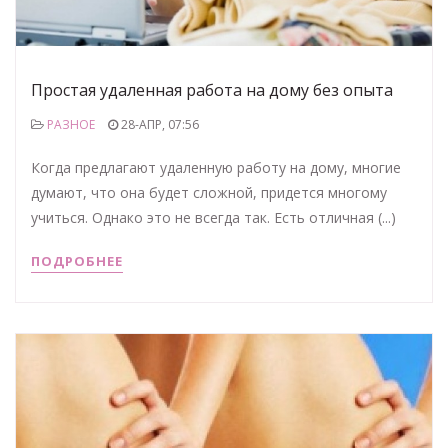
Простая удаленная работа на дому без опыта
РАЗНОЕ
28-АПР, 07:56
Когда предлагают удаленную работу на дому, многие
думают, что она будет сложной, придется многому
учиться. Однако это не всегда так. Есть отличная (...)
ПОДРОБНЕЕ