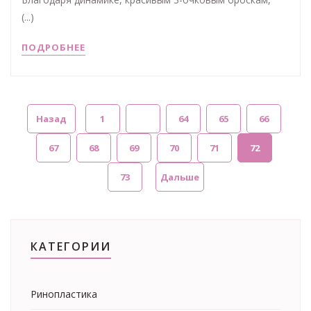
(...)
ПОДРОБНЕЕ
Назад
1
...
64
65
66
67
68
69
70
71
72
73
Дальше
КАТЕГОРИИ
Ринопластика