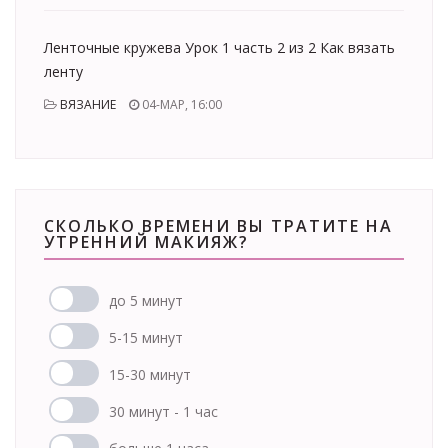
Ленточные кружева Урок 1 часть 2 из 2 Как вязать
ленту
ВЯЗАНИЕ
04-МАР, 16:00
СКОЛЬКО ВРЕМЕНИ ВЫ ТРАТИТЕ НА
УТРЕННИЙ МАКИЯЖ?
до 5 минут
5-15 минут
15-30 минут
30 минут - 1 час