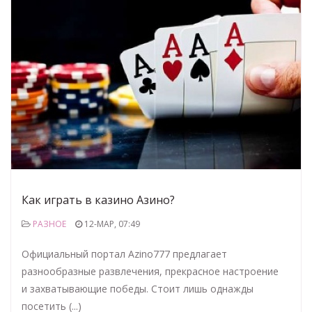
Как играть в казино Азино?
РАЗНОЕ
12-МАР, 07:49
Официальный портал Azino777 предлагает
разнообразные развлечения, прекрасное настроение
и захватывающие победы. Стоит лишь однажды
посетить (...)