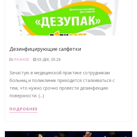
Дезинфицирующие салфетки
РАЗНОЕ
03-ДЕК, 05:28
Зачастую в медицинской практике сотрудникам
больниц и поликлиник приходится сталкиваться с
тем, что нужно срочно провести дезинфекцию
поверхности. (...)
ПОДРОБНЕЕ