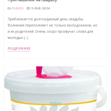
РАЗНОЕ
13-ЯНВ, 06:04
Приближается долгожданный день свадьбы.
Волнения переполняют не только молодоженов, но
и их родителей. Очень скоро прозвучат слова для
молодых (...)
ПОДРОБНЕЕ