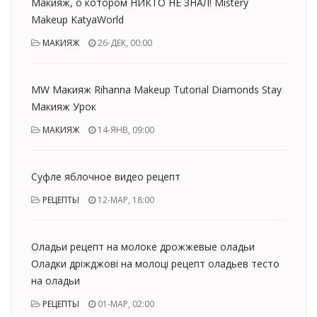
Макияж, о котором НИКТО НЕ ЗНАЛ! Mistery
Makeup KatyaWorld
МАКИЯЖ
26-ДЕК, 00:00
MW Макияж Rihanna Makeup Tutorial Diamonds Stay
Макияж Урок
МАКИЯЖ
14-ЯНВ, 09:00
Суфле яблочное видео рецепт
РЕЦЕПТЫ
12-МАР, 18:00
Оладьи рецепт на молоке дрожжевые оладьи
Оладки дріжджові на молоці рецепт оладьев тесто
на оладьи
РЕЦЕПТЫ
01-МАР, 02:00