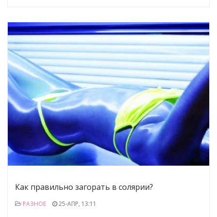
Как правильно загорать в солярии?
РАЗНОЕ
25-АПР, 13:11