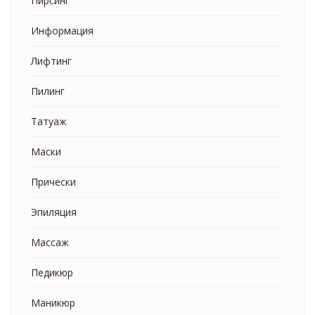
Пирсинг
Информация
Лифтинг
Пилинг
Татуаж
Маски
Прически
Эпиляция
Массаж
Педикюр
Маникюр