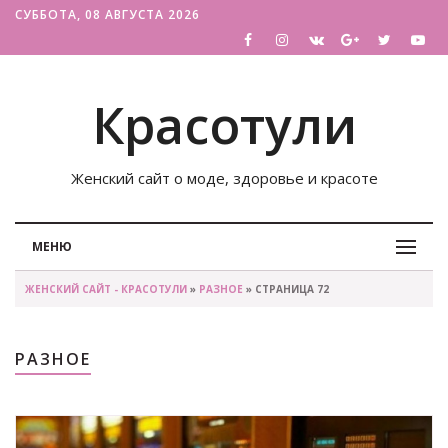
СУББОТА, 08 АВГУСТА 2026
Красотули
Женский сайт о моде, здоровье и красоте
МЕНЮ
ЖЕНСКИЙ САЙТ - КРАСОТУЛИ
»
РАЗНОЕ
» СТРАНИЦА 72
РАЗНОЕ