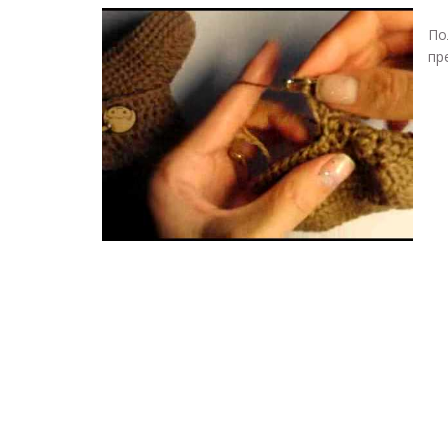
По
пр