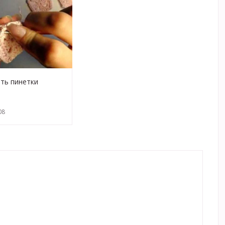
ать пинетки
соединение.avi
08