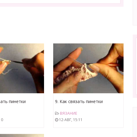
зать пинетки
9. Как связать пинетки
шнурок.avi
мотивами, бортики 3 ряд.avi
ВЯЗАНИЕ
10
12-АВГ, 15:11