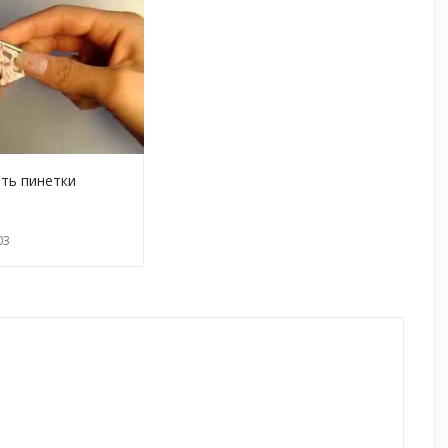
ать пинетки
вадрат, 1 ряд.avi
03