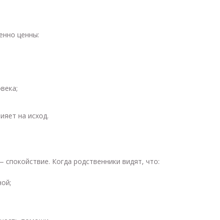
енно ценны:
века;
ияет на исход.
— спокойствие. Когда родственники видят, что:
ной;