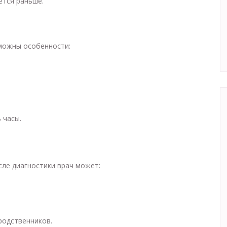
ется раньше.
можны особенности:
 часы.
сле диагностики врач может:
родственников.