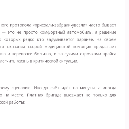
тного протокола «приехали-забрали-увезли» часто бывает
е — это не просто комфортный автомобиль, а решение
 о которых редко кто задумывается заранее. На своём
р оказания скорой медицинской помощи» предлагает
нию и перевозке больных, и за сухими строчками прайса
егчить жизнь в критической ситуации.
воему сценарию. Иногда счёт идёт на минуты, а иногда
о на месте. Платная бригада выезжает не только для
ской работы: