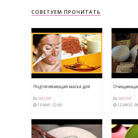
СОВЕТУЕМ ПРОЧИТАТЬ
Подтягивающая маска для
Очищающая 
лица с КРАСНОЙ
белой глин
МАСКИ
МАСКИ
ГЛИНОЙ,МОЛОКОМ и МЁДОМ
13-МАР, 22:00
12-ИЮЛ, 06
для чувствительной и сухой
кожи.