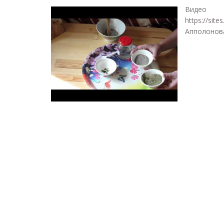
Видео 
https://s
Апполонова