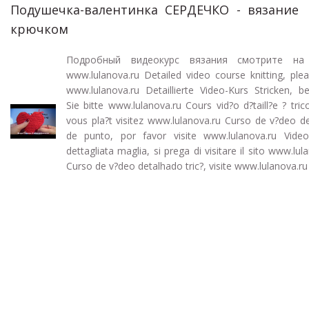
Подушечка-валентинка СЕРДЕЧКО - вязание
крючком
Подробный видеокурс вязания смотрите на
www.lulanova.ru Detailed video course knitting, plea
www.lulanova.ru Detaillierte Video-Kurs Stricken, b
Sie bitte www.lulanova.ru Cours vid?o d?taill?e ? tricot
vous pla?t visitez www.lulanova.ru Curso de v?deo de
de punto, por favor visite www.lulanova.ru Vide
dettagliata maglia, si prega di visitare il sito www.lul
Curso de v?deo detalhado tric?, visite www.lulanova.ru