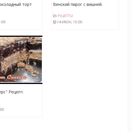
околадный торт
Венский пирог с вишней.
p://videoculinary.ru
Рецепт
РЕЦЕПТЫ
мма
:09
14-ИЮН, 15:00
ерс" Рецепт.
 Секрет
ния Торта
:00