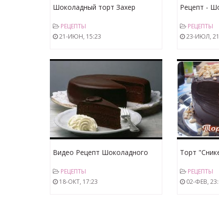
Шоколадный торт Захер
Рецепт - Ш
рецепт ( Sacher torte )
Захер от htt
РЕЦЕПТЫ
РЕЦЕПТЫ
Бабушка Э
21-ИЮН, 15:23
23-ИЮЛ, 21
Видео Рецепт Шоколадного
Торт "Сник
Торта Захер
Раскрываем
РЕЦЕПТЫ
РЕЦЕПТЫ
Приготовле
18-ОКТ, 17:23
02-ФЕВ, 23
"Сникерс"