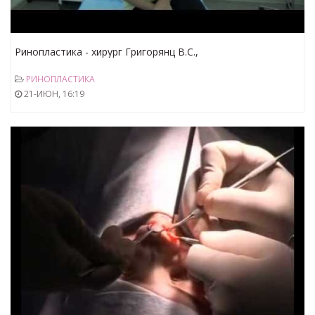
Ринопластика - хирург Григорянц В.С.,
www.estheticcenter.ru/
РИНОПЛАСТИКА
21-ИЮН, 16:19