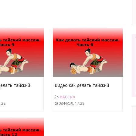
делать тайский
Видео как делать тайский
ть 9
массаж Часть 6
МАССАЖ
:28
08-ИЮЛ, 17:28