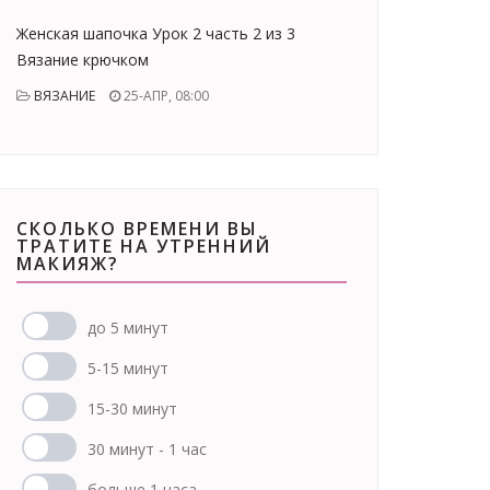
Женская шапочка Урок 2 часть 2 из 3
Вязание крючком
ВЯЗАНИЕ
25-АПР, 08:00
СКОЛЬКО ВРЕМЕНИ ВЫ
ТРАТИТЕ НА УТРЕННИЙ
МАКИЯЖ?
до 5 минут
5-15 минут
15-30 минут
30 минут - 1 час
больше 1 часа