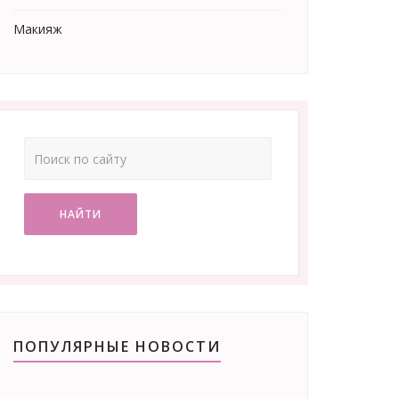
Макияж
НАЙТИ
ПОПУЛЯРНЫЕ НОВОСТИ