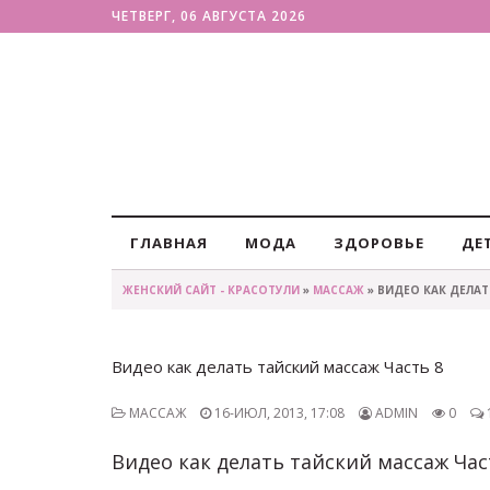
ЧЕТВЕРГ, 06 АВГУСТА 2026
ГЛАВНАЯ
МОДА
ЗДОРОВЬЕ
ДЕ
ЖЕНСКИЙ САЙТ - КРАСОТУЛИ
»
МАССАЖ
» ВИДЕО КАК ДЕЛАТ
Видео как делать тайский массаж Часть 8
МАССАЖ
16-ИЮЛ, 2013, 17:08
ADMIN
0
Видео как делать тайский массаж Час