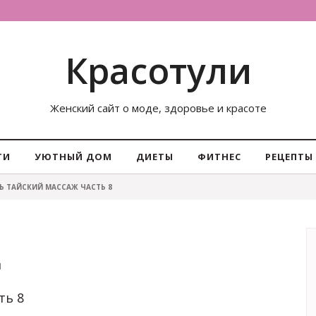
Красотули
Женский сайт о моде, здоровье и красоте
ТИ
УЮТНЫЙ ДОМ
ДИЕТЫ
ФИТНЕС
РЕЦЕПТЫ
Ь ТАЙСКИЙ МАССАЖ ЧАСТЬ 8
1
ть 8