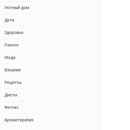
Уютный дом
Дети
Здоровье
Разное
Мода
Вязание
Рецепты
Диеты
Фитнес
Ароматерапия