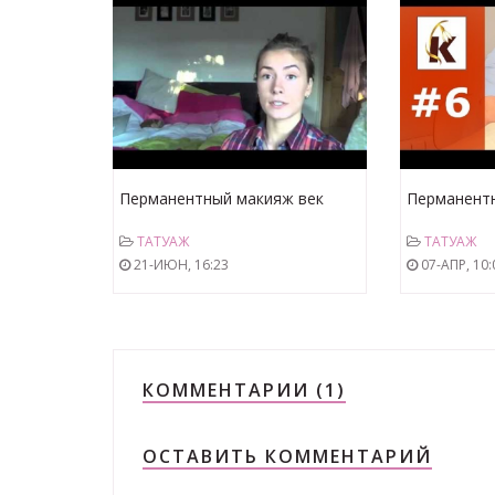
Перманентный макияж век
Перманент
отзыв(татуаж глаз) permanent
татуаж бро
ТАТУАЖ
ТАТУАЖ
makeup
косметолог
21-ИЮН, 16:23
07-АПР, 10:
Космет Пр
КОММЕНТАРИИ (1)
ОСТАВИТЬ КОММЕНТАРИЙ