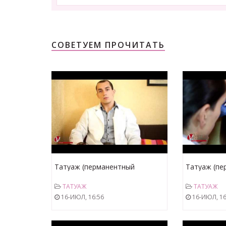
СОВЕТУЕМ ПРОЧИТАТЬ
Татуаж (перманентный
Татуаж (пе
макияж) губ - Permanent
)глаз - Per
ТАТУАЖ
ТАТУАЖ
Makeup Lips by Valentin Dudukin
16-ИЮЛ, 16:56
16-ИЮЛ, 16