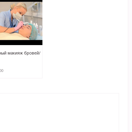
ный макияж бровей/
вей - понятная
ия (выпуск 6)
00
о