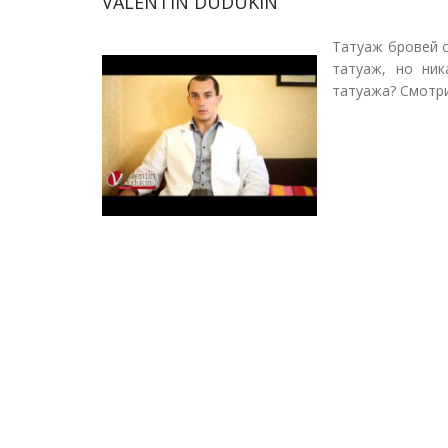
VALENTIN DUDUKIN
Татуаж бровей о
татуаж, но ни
татуажа? Смотри