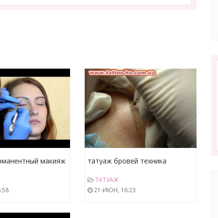
рманентный макияж
татуаж бровей техника
manent Makeup Eyes
"волоски"
ТАТУАЖ
:58
21-ИЮН, 16:23