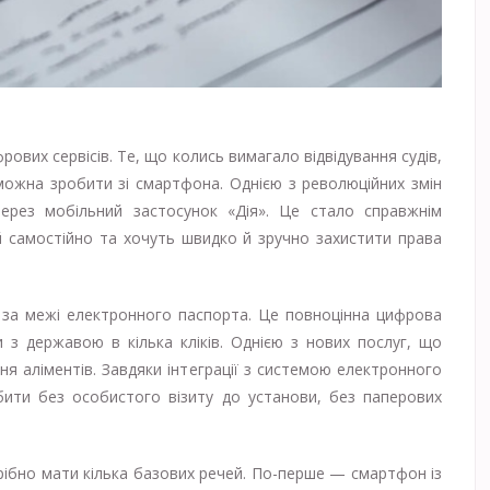
рових сервісів. Те, що колись вимагало відвідування судів,
 можна зробити зі смартфона. Однією з революційних змін
ерез мобільний застосунок «Дія». Це стало справжнім
й самостійно та хочуть швидко й зручно захистити права
 за межі електронного паспорта. Це повноцінна цифрова
 з державою в кілька кліків. Однією з нових послуг, що
ня аліментів. Завдяки інтеграції з системою електронного
ити без особистого візиту до установи, без паперових
рібно мати кілька базових речей. По-перше — смартфон із