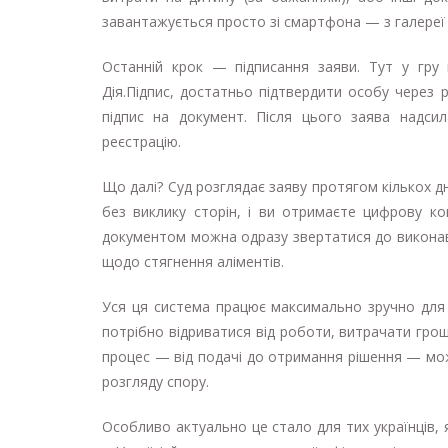
завантажується просто зі смартфона — з галереї
Останній крок — підписання заяви. Тут у гру
Дія.Підпис, достатньо підтвердити особу через
підпис на документ. Після цього заява надси
реєстрацію.
Що далі? Суд розглядає заяву протягом кількох д
без виклику сторін, і ви отримаєте цифрову к
документом можна одразу звертатися до викона
щодо стягнення аліментів.
Уся ця система працює максимально зручно для 
потрібно відриватися від роботи, витрачати грош
процес — від подачі до отримання рішення — мо
розгляду спору.
Особливо актуально це стало для тих українців,