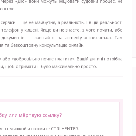
. Через «Дію» вони можуть ініціювати судовий процес, не
поштою.
ервіси — це не майбутнє, а реальність. І в цій реальності
елефон у кишені. Якщо ви не знаєте, з чого почати, або
окументів — завітайте на alimenty-online.com.ua. Там
ння та безкоштовну консультацію онлайн.
 або «добровільно почне платити». Вашій дитині потрібна
ви, щоб отримати її було максимально просто.
ку или мёртвую ссылку?
мент мышкой и нажмите CTRL+ENTER.