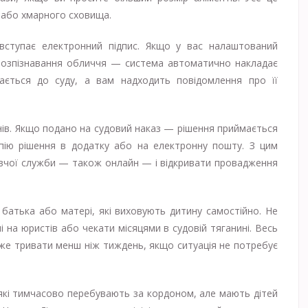
 або хмарного сховища.
 вступає електронний підпис. Якщо у вас налаштований
 розпізнавання обличчя — система автоматично накладає
лається до суду, а вам надходить повідомлення про її
нів. Якщо подано на судовий наказ — рішення приймається
опію рішення в додатку або на електронну пошту. З цим
вчої служби — також онлайн — і відкривати провадження
батька або матері, які виховують дитину самостійно. Не
і на юристів або чекати місяцями в судовій тяганині. Весь
же тривати менш ніж тиждень, якщо ситуація не потребує
 які тимчасово перебувають за кордоном, але мають дітей