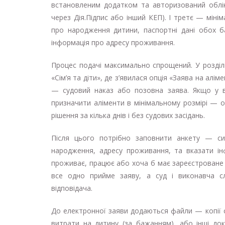
встановленим додатком та авторизований облік
через Дія.Підпис або інший КЕП). І третє — міні
про народження дитини, паспортні дані обох ба
інформація про адресу проживання.
Процес подачі максимально спрощений. У розділ
«Сім’я та діти», де з’явилася опція «Заява на ал
— судовий наказ або позовна заява. Якщо у в
призначити аліменти в мінімальному розмірі — 
рішення за кілька днів і без судових засідань.
Після цього потрібно заповнити анкету — сис
народження, адресу проживання, та вказати ін
проживає, працює або хоча б має зареєстроване 
все одно прийме заяву, а суд і виконавча 
відповідача.
До електронної заяви додаються файли — копії 
витрати на дитину (за бажанням), або інші док