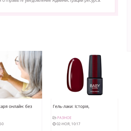
 отправьте уведомление Администрации ресурса.
каря онлайн: без
Гель-лаки: Історія,
у
Популярність та Секрети
РАЗНОЕ
Довготривалого Манікюру
50
02-НОЯ, 10:17