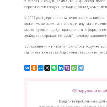
в Україні й хочуть захистити їх фінансові права
перетинаючи кордон і не надсилаючи документи 
У 2025 році держава остаточно заявила: цифрові с
кожен може захистити свою дитину, маючи лише т
маєте сумніви щодо правильного оформлення д
знайдете покрокові інструкції, приклади заповне
Бо головне — не чекати, поки хтось «одумається»
підтримка вже зараз. А держава створила всі умо
Обнаружили ошиб
Выделите проблемный фраг