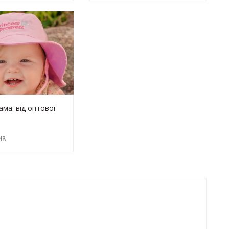
ма: від оптової
о роздрібного хіта
48