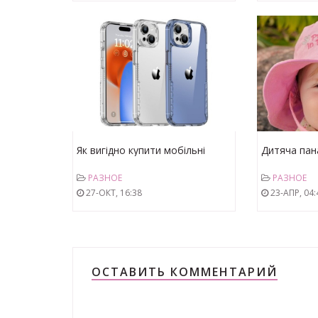
Як вигідно купити мобільні
Дитяча пана
аксесуари оптом
закупівлі д
РАЗНОЕ
РАЗНОЕ
продажів!
27-ОКТ, 16:38
23-АПР, 04:
ОСТАВИТЬ КОММЕНТАРИЙ