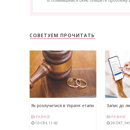
В появившемся окне опишите проблему и
СОВЕТУЕМ ПРОЧИТАТЬ
Як розлучитися в Україні: етапи
Запис до лі
і особливості
черг і стрес
РАЗНОЕ
РАЗНОЕ
10-СЕН, 11:42
26-ОКТ, 04: