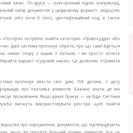
овий запис. По-друге — електронний підпис (наприклад,
мальний набір документів у цифровому форматі: свідоцтво
тьків (або хоча б свої), ідентифікаційний код, а також
і «Послуги» потрібно знайти категорію «Правосуддя» або
іменти». Далі система пропонує обрати, про що саме йдеться
ас немає спору з іншим з батьків, і ви просто хочете
обирайте варіант «Судовий наказ». Це дозволяє отримати
тема пропонує ввести свої дані, ПІБ дитини, її дату
формацію про платника аліментів. Бажано знати, де він
місце проживання. Якщо даних бракує — не біда. Система
служба зможуть використовувати реєстри, щоб знайти
свідоцтва про народження, документи, що підтверджують
ази, якщо ви просите більший розмір аліментів. Усе це