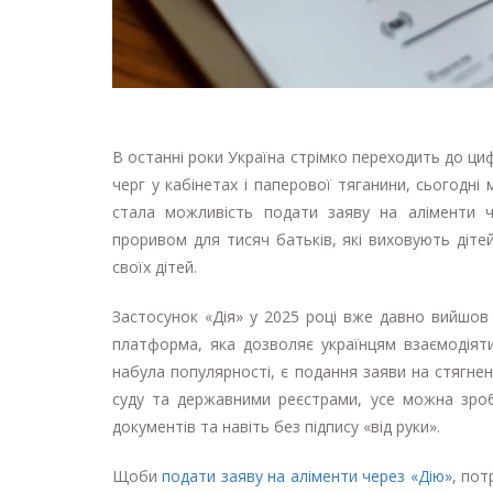
В останні роки Україна стрімко переходить до циф
черг у кабінетах і паперової тяганини, сьогодні
стала можливість подати заяву на аліменти ч
проривом для тисяч батьків, які виховують діте
своїх дітей.
Застосунок «Дія» у 2025 році вже давно вийшов
платформа, яка дозволяє українцям взаємодіяти
набула популярності, є подання заяви на стягнен
суду та державними реєстрами, усе можна зроб
документів та навіть без підпису «від руки».
Щоби
подати заяву на аліменти через «Дію»
, пот