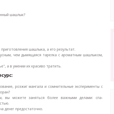
анный шашлык?
 приготовления шашлыка, а его результат.
тусным, чем дымящаяся тарелка с ароматным шашлыком,
е", а в умении их красиво тратить.
сурс:
ование, розжиг мангала и сомнительные эксперименты с
торан?
м, вы можете заняться более важными делами: спа-
стью.
ена денег предостаточно.