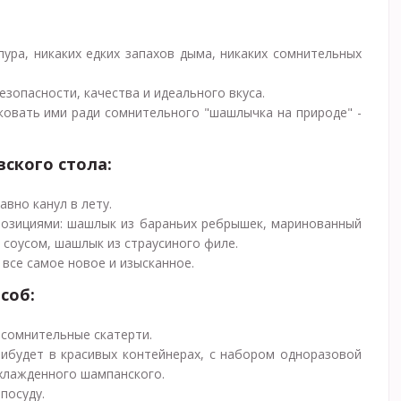
ура, никаких едких запахов дыма, никаких сомнительных
езопасности, качества и идеального вкуса.
сковать ими ради сомнительного "шашлычка на природе" -
вского стола:
авно канул в лету.
позициями: шашлык из бараньих ребрышек, маринованный
 соусом, шашлык из страусиного филе.
все самое новое и изысканное.
соб:
и сомнительные скатерти.
ибудет в красивых контейнерах, с набором одноразовой
охлажденного шампанского.
посуду.