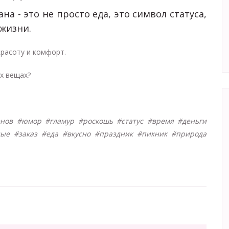
на - это не просто еда, это символ статуса,
жизни.
красоту и комфорт.
их вещах?
нов #юмор #гламур #роскошь #статус #время #деньги
ные #заказ #еда #вкусно #праздник #пикник #природа