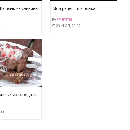
Шашлык из свинины
Мой рецепт шашлыка
РЕЦЕПТЫ
:11
23-ИЮЛ, 21:32
ашлык из говядины
линария.рф
:00