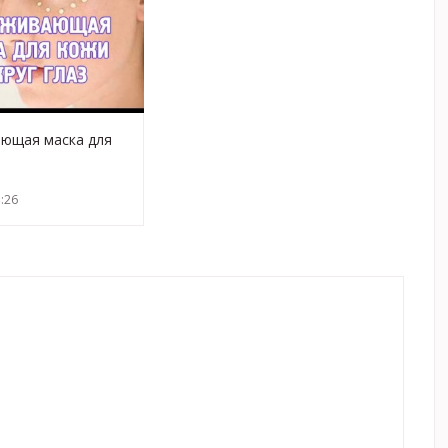
ющая маска для
г глаз
:26