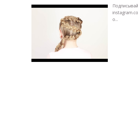
Подписыва
instagram.c
о...