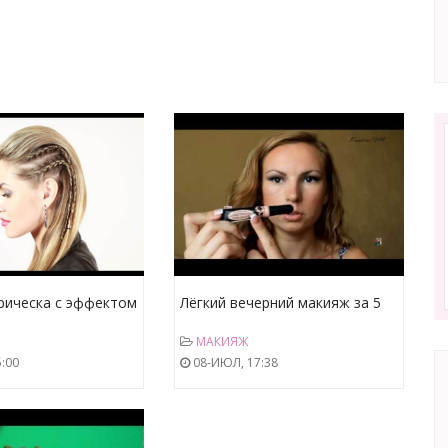
рическа с эффектом
Лёгкий вечерний макияж за 5
сков. Stylish
минут/Lignt evening make-up in
МАКИЯЖ
th Effect Shaved
5 minutes
:00
08-ИЮЛ, 17:38