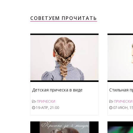
СОВЕТУЕМ ПРОЧИТАТЬ
Детская прическа в виде
Стильная п
сердечка. Kid Hairstyle Like a
выбритых ви
ПРИЧЕСКИ
ПРИЧЕСКИ
Heart
Hairstyle wi
19-АПР, 21:00
07-ИЮН, 15
Temples