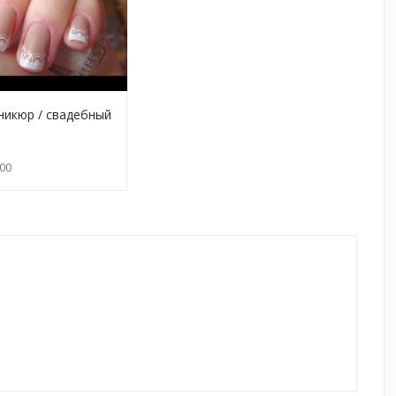
икюр / свадебный
Wedding French
:00