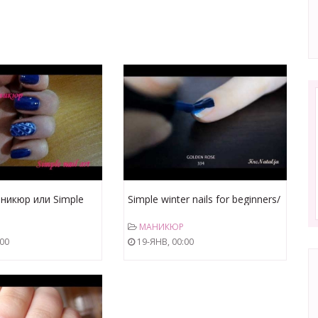
никюр или Simple
Simple winter nails for beginners/
Простой зимний маникюр
МАНИКЮР
:00
19-ЯНВ, 00:00