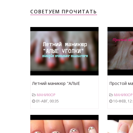
СОВЕТУЕМ ПРОЧИТАТЬ
Летний маникюр "АЛЫЕ
Простой ма
УГОЛКИ" | simple summer
nail art
МАНИКЮР
МАНИКЮР
manicure
01-АВГ, 00:35
10-ФЕВ, 12