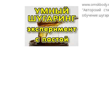
www.omskbody.
"Авторский ст
обучение шугари