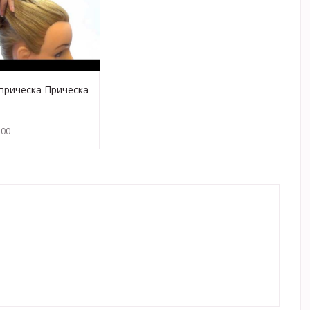
прическа Прическа
 волосы Прически
ами
:00