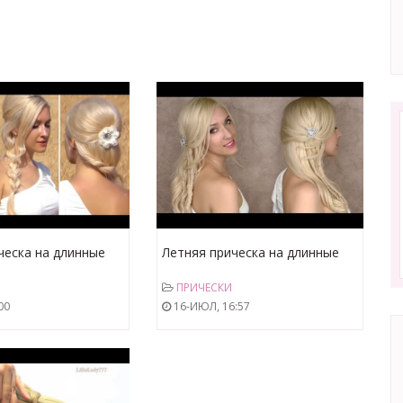
ческа на длинные
Летняя прическа на длинные
ъемная коса на бок
волосы на каждый день в стиле
ПРИЧЕСКИ
Блейк Лайвли | своими руками
00
16-ИЮЛ, 16:57