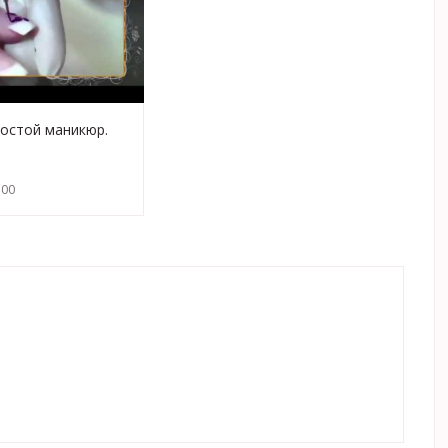
остой маникюр.
тей
:00