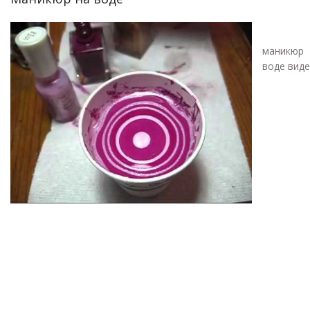
маник
воде виде