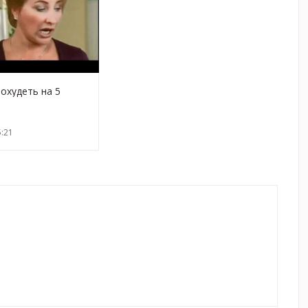
похудеть на 5
за 10 дней
:21