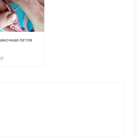
наночная петля
ный английский
ия спицами Knitting
07