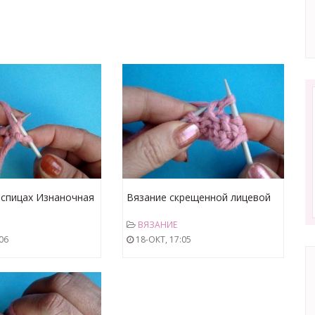
 спицах Изнаночная
Вязание скрещенной лицевой
инентальный метод
петли Урок 33 Вязание на
ВЯЗАНИЕ
ing basics
спицах Knitting basics stitch
06
18-ОКТ, 17:05